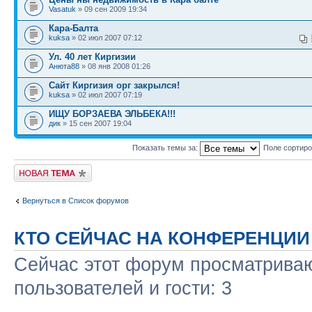
Vasatuk
» 09 сен 2009 19:34
Кара-Балта
kuksa
» 02 июл 2007 07:12
Ул. 40 лет Киргизии
Анюта88
» 08 янв 2008 01:26
Сайт Киргизия орг закрылся!
kuksa
» 02 июл 2007 07:19
ИЩУ БОРЗАЕВА ЭЛЬБЕКА!!!
дик
» 15 сен 2007 19:04
Показать темы за:
Поле сортир
Новая тема
Вернуться в Список форумов
КТО СЕЙЧАС НА КОНФЕРЕНЦИИ
Сейчас этот форум просматриваю
пользователей и гости: 3