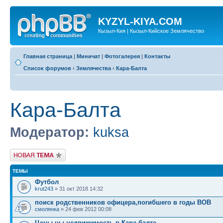
KYZYL-KIYA.COM
Кызыл-Кия | Кызыл-Кийское Землячество
Главная страница
|
Миничат
|
Фотогалерея
|
Контакты
Список форумов
‹
Землячества
‹
Кара-Балта
Кара-Балта
Модератор:
kuksa
Новая тема
ТЕМЫ
Футбол
krut243
» 31 окт 2018 14:32
поиск родственников офицера,погибшего в годы ВОВ
смолянка
» 24 фев 2012 00:08
Цены ны недвижимость в Кара балте