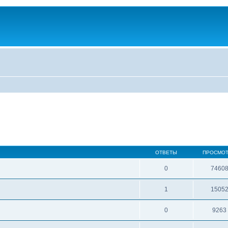
ОТВЕТЫ
ПРОСМО
0
7460
1
1505
0
9263