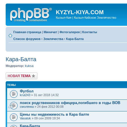
KYZYL-KIYA.COM
Кызыл-Кия | Кызыл-Кийское Землячество
Главная страница
|
Миничат
|
Фотогалерея
|
Контакты
Список форумов
‹
Землячества
‹
Кара-Балта
Кара-Балта
Модератор:
kuksa
Новая тема
ТЕМЫ
Футбол
krut243
» 31 окт 2018 14:32
поиск родственников офицера,погибшего в годы ВОВ
смолянка
» 24 фев 2012 00:08
Цены ны недвижимость в Кара балте
Vasatuk
» 09 сен 2009 19:34
Кара-Балта