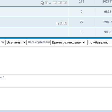
179
26278
...
1
10
11
12
0
9878
27
5983
1
2
0
9808
 за:
Поле сортировки
и: 1