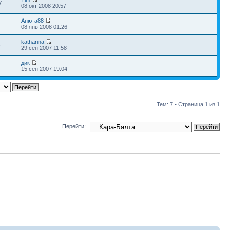
7
08 окт 2008 20:57
Анюта88
08 янв 2008 01:26
katharina
6
29 сен 2007 11:58
дик
15 сен 2007 19:04
Тем: 7 • Страница
1
из
1
Перейти: