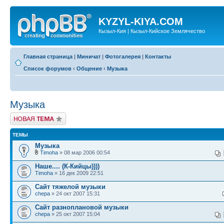
KYZYL-KIYA.COM
Кызыл-Кия | Кызыл-Кийское Землячество
Главная страница
|
Миничат
|
Фотогалерея
|
Контакты
Список форумов
‹
Общение
‹
Музыка
Музыка
Новая тема
ТЕМЫ
Музыка
Timoha
» 08 мар 2006 00:54
Наше.... (К-Кийцы))))
Timoha
» 16 дек 2009 22:51
Сайт тяжелой музыки
chepa
» 24 окт 2007 15:31
Сайт разноплановой музыки
chepa
» 25 окт 2007 15:04