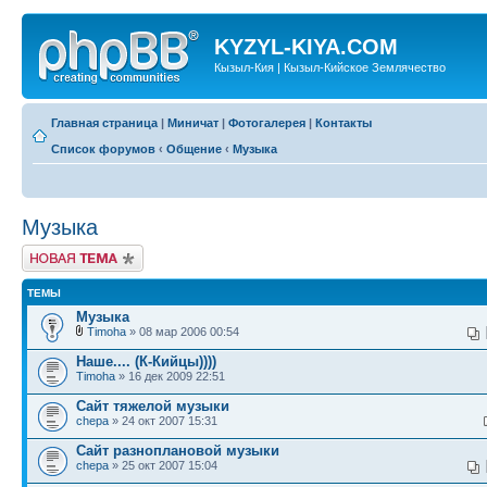
KYZYL-KIYA.COM
Кызыл-Кия | Кызыл-Кийское Землячество
Главная страница
|
Миничат
|
Фотогалерея
|
Контакты
Список форумов
‹
Общение
‹
Музыка
Музыка
Новая тема
ТЕМЫ
Музыка
Timoha
» 08 мар 2006 00:54
Наше.... (К-Кийцы))))
Timoha
» 16 дек 2009 22:51
Сайт тяжелой музыки
chepa
» 24 окт 2007 15:31
Сайт разноплановой музыки
chepa
» 25 окт 2007 15:04