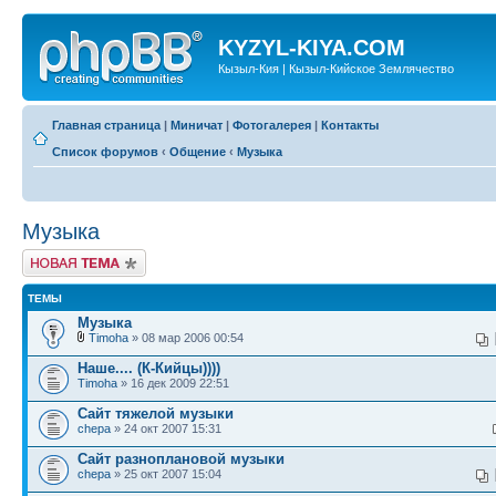
KYZYL-KIYA.COM
Кызыл-Кия | Кызыл-Кийское Землячество
Главная страница
|
Миничат
|
Фотогалерея
|
Контакты
Список форумов
‹
Общение
‹
Музыка
Музыка
Новая тема
ТЕМЫ
Музыка
Timoha
» 08 мар 2006 00:54
Наше.... (К-Кийцы))))
Timoha
» 16 дек 2009 22:51
Сайт тяжелой музыки
chepa
» 24 окт 2007 15:31
Сайт разноплановой музыки
chepa
» 25 окт 2007 15:04