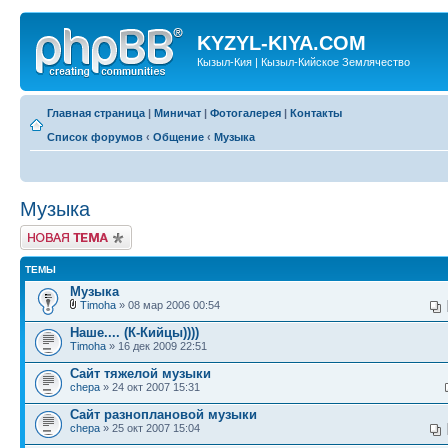
KYZYL-KIYA.COM
Кызыл-Кия | Кызыл-Кийское Землячество
Главная страница
|
Миничат
|
Фотогалерея
|
Контакты
Список форумов
‹
Общение
‹
Музыка
Музыка
Новая тема
ТЕМЫ
Музыка
Timoha
» 08 мар 2006 00:54
Наше.... (К-Кийцы))))
Timoha
» 16 дек 2009 22:51
Сайт тяжелой музыки
chepa
» 24 окт 2007 15:31
Сайт разноплановой музыки
chepa
» 25 окт 2007 15:04