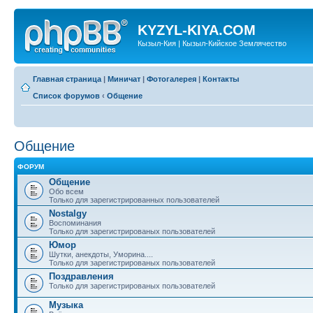
KYZYL-KIYA.COM
Кызыл-Кия | Кызыл-Кийское Землячество
Главная страница
|
Миничат
|
Фотогалерея
|
Контакты
Список форумов
‹
Общение
Общение
ФОРУМ
Общение
Обо всем
Только для зарегистрированных пользователей
Nostalgy
Воспоминания
Только для зарегистрированых пользователей
Юмор
Шутки, анекдоты, Уморина....
Только для зарегистрированых пользователей
Поздравления
Только для зарегистрированых пользователей
Музыка