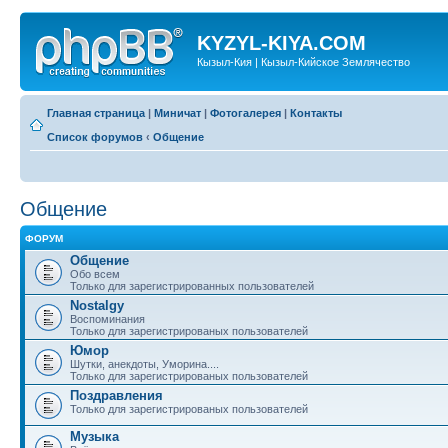
KYZYL-KIYA.COM
Кызыл-Кия | Кызыл-Кийское Землячество
Главная страница
|
Миничат
|
Фотогалерея
|
Контакты
Список форумов
‹
Общение
Общение
ФОРУМ
Общение
Обо всем
Только для зарегистрированных пользователей
Nostalgy
Воспоминания
Только для зарегистрированых пользователей
Юмор
Шутки, анекдоты, Уморина....
Только для зарегистрированых пользователей
Поздравления
Только для зарегистрированых пользователей
Музыка