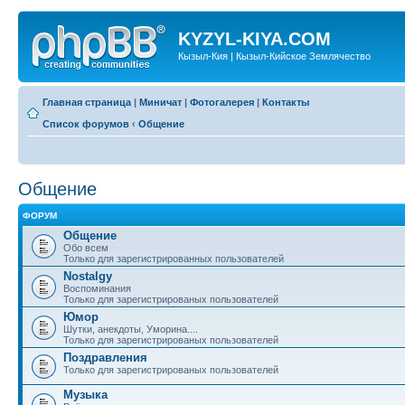
KYZYL-KIYA.COM
Кызыл-Кия | Кызыл-Кийское Землячество
Главная страница
|
Миничат
|
Фотогалерея
|
Контакты
Список форумов
‹
Общение
Общение
ФОРУМ
Общение
Обо всем
Только для зарегистрированных пользователей
Nostalgy
Воспоминания
Только для зарегистрированых пользователей
Юмор
Шутки, анекдоты, Уморина....
Только для зарегистрированых пользователей
Поздравления
Только для зарегистрированых пользователей
Музыка