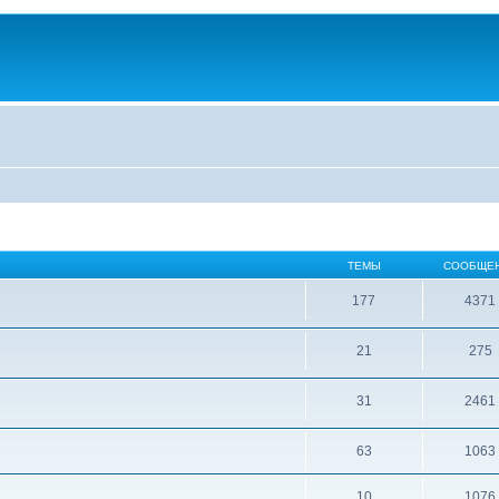
ТЕМЫ
СООБЩЕ
177
4371
21
275
31
2461
63
1063
10
1076