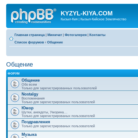
KYZYL-KIYA.COM
Кызыл-Кия | Кызыл-Кийское Землячество
Главная страница
|
Миничат
|
Фотогалерея
|
Контакты
Список форумов
‹
Общение
Общение
ФОРУМ
Общение
Обо всем
Только для зарегистрированных пользователей
Nostalgy
Воспоминания
Только для зарегистрированых пользователей
Юмор
Шутки, анекдоты, Уморина....
Только для зарегистрированых пользователей
Поздравления
Только для зарегистрированых пользователей
Музыка