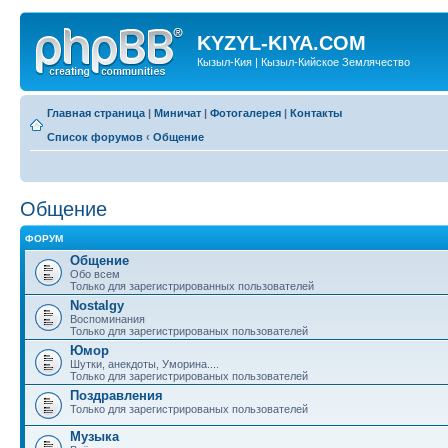
KYZYL-KIYA.COM
Кызыл-Кия | Кызыл-Кийское Землячество
Главная страница
|
Миничат
|
Фотогалерея
|
Контакты
Список форумов
‹
Общение
Общение
ФОРУМ
Общение
Обо всем
Только для зарегистрированных пользователей
Nostalgy
Воспоминания
Только для зарегистрированых пользователей
Юмор
Шутки, анекдоты, Уморина....
Только для зарегистрированых пользователей
Поздравления
Только для зарегистрированых пользователей
Музыка