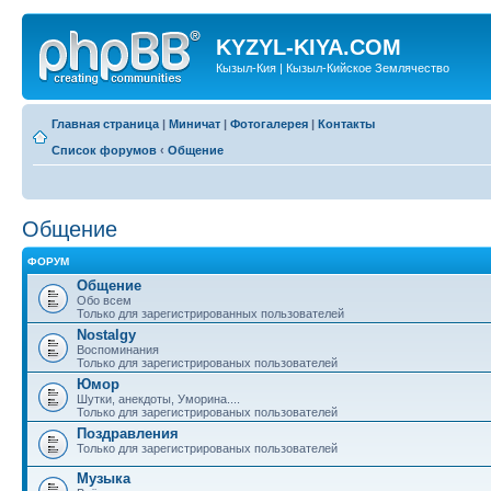
KYZYL-KIYA.COM
Кызыл-Кия | Кызыл-Кийское Землячество
Главная страница
|
Миничат
|
Фотогалерея
|
Контакты
Список форумов
‹
Общение
Общение
ФОРУМ
Общение
Обо всем
Только для зарегистрированных пользователей
Nostalgy
Воспоминания
Только для зарегистрированых пользователей
Юмор
Шутки, анекдоты, Уморина....
Только для зарегистрированых пользователей
Поздравления
Только для зарегистрированых пользователей
Музыка