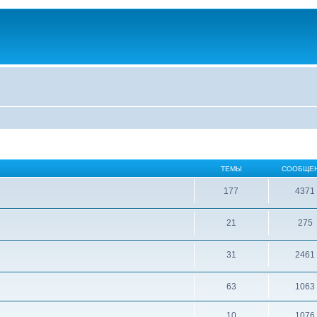
ТЕМЫ
СООБЩЕ
177
4371
21
275
31
2461
63
1063
10
1076