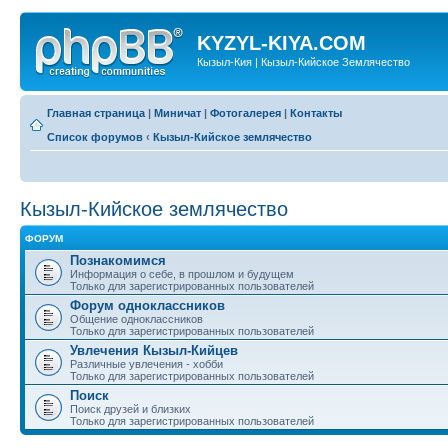
KYZYL-KIYA.COM
Кызыл-Кия | Кызыл-Кийское Землячество
Главная страница
|
Миничат
|
Фотогалерея
|
Контакты
Список форумов
‹
Кызыл-Кийское землячество
Кызыл-Кийское землячество
ФОРУМ
Познакомимся
Информация о себе, в прошлом и будущем
Только для зарегистрированных пользователей
Форум одноклассников
Общение одноклассников
Только для зарегистрированных пользователей
Увлечения Кызыл-Кийцев
Различные увлечения - хобби
Только для зарегистрированных пользователей
Поиск
Поиск друзей и близких
Только для зарегистрированных пользователей