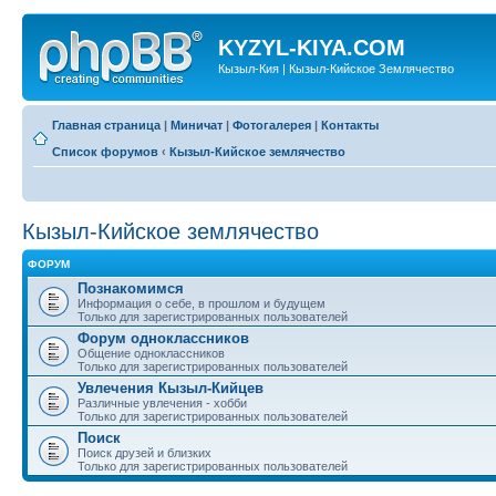
KYZYL-KIYA.COM
Кызыл-Кия | Кызыл-Кийское Землячество
Главная страница
|
Миничат
|
Фотогалерея
|
Контакты
Список форумов
‹
Кызыл-Кийское землячество
Кызыл-Кийское землячество
ФОРУМ
Познакомимся
Информация о себе, в прошлом и будущем
Только для зарегистрированных пользователей
Форум одноклассников
Общение одноклассников
Только для зарегистрированных пользователей
Увлечения Кызыл-Кийцев
Различные увлечения - хобби
Только для зарегистрированных пользователей
Поиск
Поиск друзей и близких
Только для зарегистрированных пользователей