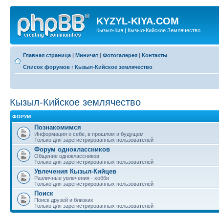
KYZYL-KIYA.COM
Кызыл-Кия | Кызыл-Кийское Землячество
Главная страница
|
Миничат
|
Фотогалерея
|
Контакты
Список форумов
‹
Кызыл-Кийское землячество
Кызыл-Кийское землячество
ФОРУМ
Познакомимся
Информация о себе, в прошлом и будущем
Только для зарегистрированных пользователей
Форум одноклассников
Общение одноклассников
Только для зарегистрированных пользователей
Увлечения Кызыл-Кийцев
Различные увлечения - хобби
Только для зарегистрированных пользователей
Поиск
Поиск друзей и близких
Только для зарегистрированных пользователей