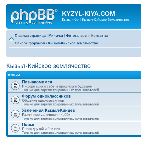
KYZYL-KIYA.COM
Кызыл-Кия | Кызыл-Кийское Землячество
Главная страница
|
Миничат
|
Фотогалерея
|
Контакты
Список форумов
‹
Кызыл-Кийское землячество
Кызыл-Кийское землячество
ФОРУМ
Познакомимся
Информация о себе, в прошлом и будущем
Только для зарегистрированных пользователей
Форум одноклассников
Общение одноклассников
Только для зарегистрированных пользователей
Увлечения Кызыл-Кийцев
Различные увлечения - хобби
Только для зарегистрированных пользователей
Поиск
Поиск друзей и близких
Только для зарегистрированных пользователей