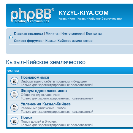
KYZYL-KIYA.COM
Кызыл-Кия | Кызыл-Кийское Землячество
Главная страница
|
Миничат
|
Фотогалерея
|
Контакты
Список форумов
‹
Кызыл-Кийское землячество
Кызыл-Кийское землячество
ФОРУМ
Познакомимся
Информация о себе, в прошлом и будущем
Только для зарегистрированных пользователей
Форум одноклассников
Общение одноклассников
Только для зарегистрированных пользователей
Увлечения Кызыл-Кийцев
Различные увлечения - хобби
Только для зарегистрированных пользователей
Поиск
Поиск друзей и близких
Только для зарегистрированных пользователей