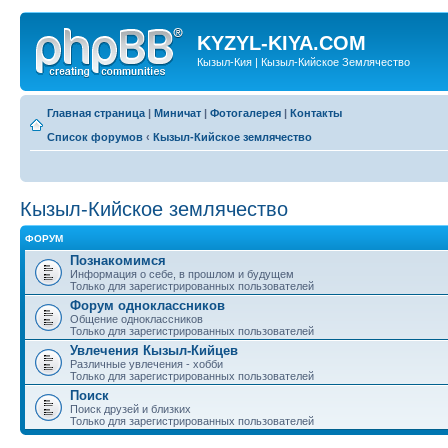
KYZYL-KIYA.COM
Кызыл-Кия | Кызыл-Кийское Землячество
Главная страница
|
Миничат
|
Фотогалерея
|
Контакты
Список форумов
‹
Кызыл-Кийское землячество
Кызыл-Кийское землячество
ФОРУМ
Познакомимся
Информация о себе, в прошлом и будущем
Только для зарегистрированных пользователей
Форум одноклассников
Общение одноклассников
Только для зарегистрированных пользователей
Увлечения Кызыл-Кийцев
Различные увлечения - хобби
Только для зарегистрированных пользователей
Поиск
Поиск друзей и близких
Только для зарегистрированных пользователей