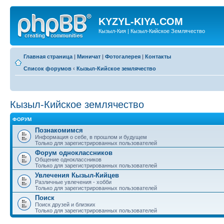
KYZYL-KIYA.COM
Кызыл-Кия | Кызыл-Кийское Землячество
Главная страница
|
Миничат
|
Фотогалерея
|
Контакты
Список форумов
‹
Кызыл-Кийское землячество
Кызыл-Кийское землячество
ФОРУМ
Познакомимся
Информация о себе, в прошлом и будущем
Только для зарегистрированных пользователей
Форум одноклассников
Общение одноклассников
Только для зарегистрированных пользователей
Увлечения Кызыл-Кийцев
Различные увлечения - хобби
Только для зарегистрированных пользователей
Поиск
Поиск друзей и близких
Только для зарегистрированных пользователей