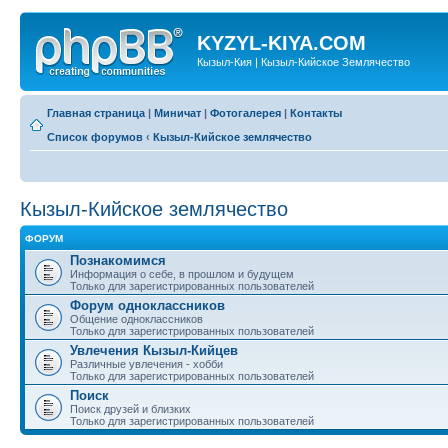
KYZYL-KIYA.COM
Кызыл-Кия | Кызыл-Кийское Землячество
Главная страница
|
Миничат
|
Фотогалерея
|
Контакты
Список форумов
‹
Кызыл-Кийское землячество
Кызыл-Кийское землячество
ФОРУМ
Познакомимся
Информация о себе, в прошлом и будущем
Только для зарегистрированных пользователей
Форум одноклассников
Общение одноклассников
Только для зарегистрированных пользователей
Увлечения Кызыл-Кийцев
Различные увлечения - хобби
Только для зарегистрированных пользователей
Поиск
Поиск друзей и близких
Только для зарегистрированных пользователей