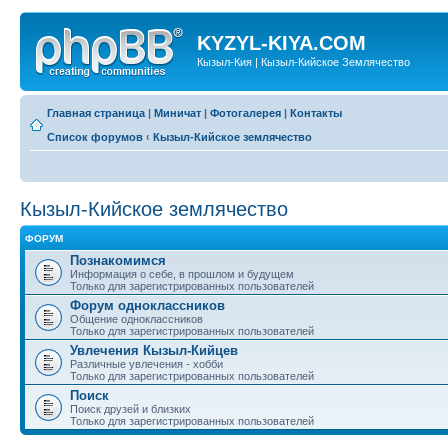
KYZYL-KIYA.COM
Кызыл-Кия | Кызыл-Кийское Землячество
Главная страница
|
Миничат
|
Фотогалерея
|
Контакты
Список форумов
‹
Кызыл-Кийское землячество
Кызыл-Кийское землячество
ФОРУМ
Познакомимся
Информация о себе, в прошлом и будущем
Только для зарегистрированных пользователей
Форум одноклассников
Общение одноклассников
Только для зарегистрированных пользователей
Увлечения Кызыл-Кийцев
Различные увлечения - хобби
Только для зарегистрированных пользователей
Поиск
Поиск друзей и близких
Только для зарегистрированных пользователей