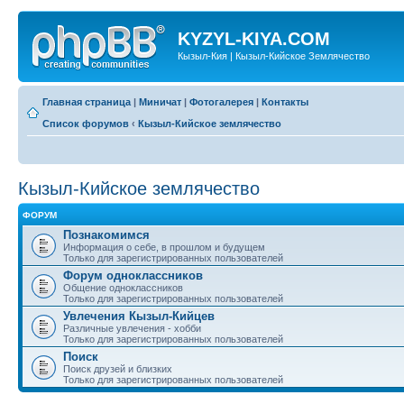
KYZYL-KIYA.COM
Кызыл-Кия | Кызыл-Кийское Землячество
Главная страница
|
Миничат
|
Фотогалерея
|
Контакты
Список форумов
‹
Кызыл-Кийское землячество
Кызыл-Кийское землячество
ФОРУМ
Познакомимся
Информация о себе, в прошлом и будущем
Только для зарегистрированных пользователей
Форум одноклассников
Общение одноклассников
Только для зарегистрированных пользователей
Увлечения Кызыл-Кийцев
Различные увлечения - хобби
Только для зарегистрированных пользователей
Поиск
Поиск друзей и близких
Только для зарегистрированных пользователей