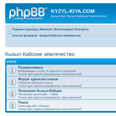
KYZYL-KIYA.COM
Кызыл-Кия | Кызыл-Кийское Землячество
Главная страница
|
Миничат
|
Фотогалерея
|
Контакты
Список форумов
‹
Кызыл-Кийское землячество
Кызыл-Кийское землячество
ФОРУМ
Познакомимся
Информация о себе, в прошлом и будущем
Только для зарегистрированных пользователей
Форум одноклассников
Общение одноклассников
Только для зарегистрированных пользователей
Увлечения Кызыл-Кийцев
Различные увлечения - хобби
Только для зарегистрированных пользователей
Поиск
Поиск друзей и близких
Только для зарегистрированных пользователей