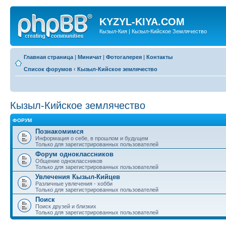
KYZYL-KIYA.COM
Кызыл-Кия | Кызыл-Кийское Землячество
Главная страница
|
Миничат
|
Фотогалерея
|
Контакты
Список форумов
‹
Кызыл-Кийское землячество
Кызыл-Кийское землячество
ФОРУМ
Познакомимся
Информация о себе, в прошлом и будущем
Только для зарегистрированных пользователей
Форум одноклассников
Общение одноклассников
Только для зарегистрированных пользователей
Увлечения Кызыл-Кийцев
Различные увлечения - хобби
Только для зарегистрированных пользователей
Поиск
Поиск друзей и близких
Только для зарегистрированных пользователей