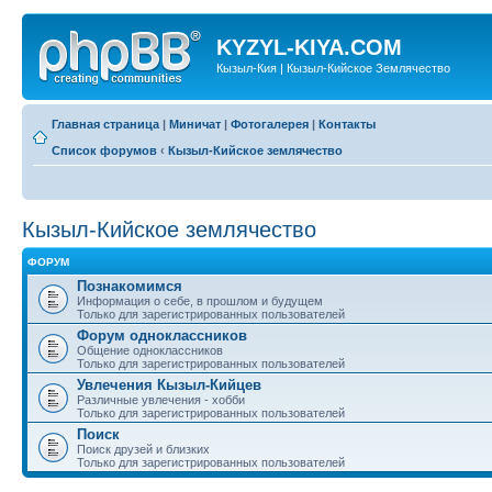
KYZYL-KIYA.COM
Кызыл-Кия | Кызыл-Кийское Землячество
Главная страница
|
Миничат
|
Фотогалерея
|
Контакты
Список форумов
‹
Кызыл-Кийское землячество
Кызыл-Кийское землячество
ФОРУМ
Познакомимся
Информация о себе, в прошлом и будущем
Только для зарегистрированных пользователей
Форум одноклассников
Общение одноклассников
Только для зарегистрированных пользователей
Увлечения Кызыл-Кийцев
Различные увлечения - хобби
Только для зарегистрированных пользователей
Поиск
Поиск друзей и близких
Только для зарегистрированных пользователей