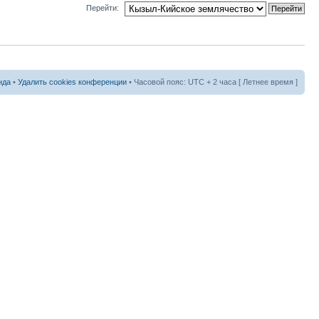
Перейти:
нда
•
Удалить cookies конференции
• Часовой пояс: UTC + 2 часа [ Летнее время ]