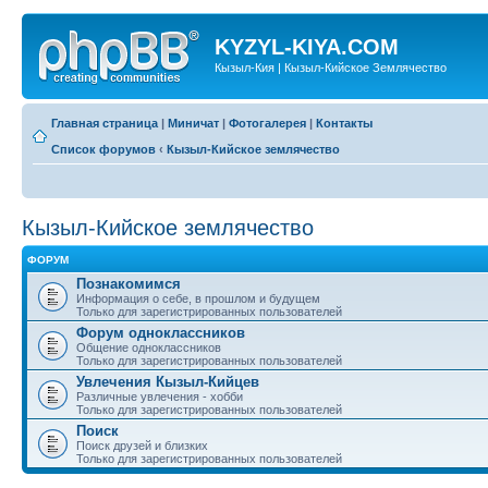
KYZYL-KIYA.COM
Кызыл-Кия | Кызыл-Кийское Землячество
Главная страница
|
Миничат
|
Фотогалерея
|
Контакты
Список форумов
‹
Кызыл-Кийское землячество
Кызыл-Кийское землячество
ФОРУМ
Познакомимся
Информация о себе, в прошлом и будущем
Только для зарегистрированных пользователей
Форум одноклассников
Общение одноклассников
Только для зарегистрированных пользователей
Увлечения Кызыл-Кийцев
Различные увлечения - хобби
Только для зарегистрированных пользователей
Поиск
Поиск друзей и близких
Только для зарегистрированных пользователей