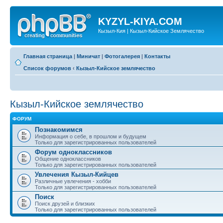
KYZYL-KIYA.COM
Кызыл-Кия | Кызыл-Кийское Землячество
Главная страница
|
Миничат
|
Фотогалерея
|
Контакты
Список форумов
‹
Кызыл-Кийское землячество
Кызыл-Кийское землячество
ФОРУМ
Познакомимся
Информация о себе, в прошлом и будущем
Только для зарегистрированных пользователей
Форум одноклассников
Общение одноклассников
Только для зарегистрированных пользователей
Увлечения Кызыл-Кийцев
Различные увлечения - хобби
Только для зарегистрированных пользователей
Поиск
Поиск друзей и близких
Только для зарегистрированных пользователей