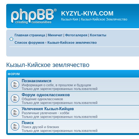
KYZYL-KIYA.COM
Кызыл-Кия | Кызыл-Кийское Землячество
Главная страница
|
Миничат
|
Фотогалерея
|
Контакты
Список форумов
‹
Кызыл-Кийское землячество
Кызыл-Кийское землячество
ФОРУМ
Познакомимся
Информация о себе, в прошлом и будущем
Только для зарегистрированных пользователей
Форум одноклассников
Общение одноклассников
Только для зарегистрированных пользователей
Увлечения Кызыл-Кийцев
Различные увлечения - хобби
Только для зарегистрированных пользователей
Поиск
Поиск друзей и близких
Только для зарегистрированных пользователей