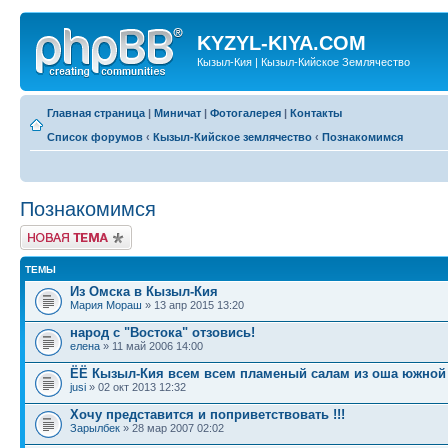
KYZYL-KIYA.COM
Кызыл-Кия | Кызыл-Кийское Землячество
Главная страница
|
Миничат
|
Фотогалерея
|
Контакты
Список форумов
‹
Кызыл-Кийское землячество
‹
Познакомимся
Познакомимся
Новая тема
ТЕМЫ
Из Омска в Кызыл-Кия
Мария Мораш
» 13 апр 2015 13:20
народ с "Востока" отзовись!
елена
» 11 май 2006 14:00
ЁЁ Кызыл-Кия всем всем пламеный салам из оша южной
jusi
» 02 окт 2013 12:32
Хочу представится и поприветствовать !!!
Зарылбек
» 28 мар 2007 02:02