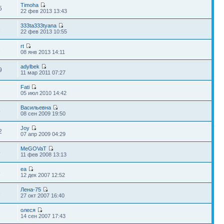
Timoha
5
22 фев 2013 13:43
333ta333tyana
6
22 фев 2013 10:55
rt
1
08 янв 2013 14:11
adylbek
9
11 мар 2011 07:27
Fati
05 июл 2010 14:42
Васильевна
5
08 сен 2009 19:50
Joy
2
07 апр 2009 04:29
MeGOVaT
5
11 фев 2008 13:13
ea
5
12 дек 2007 12:52
Лена-75
6
27 окт 2007 16:40
олеся
7
14 сен 2007 17:43