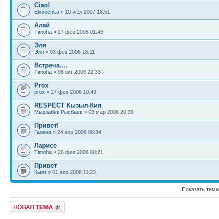
Ciao!
Elvirochka
» 10 июл 2007 18:51
Алай
Timoha
» 27 фев 2006 01:46
Эля
Эля
» 03 фев 2006 18:11
Встреча....
Timoha
» 08 окт 2006 22:33
Prox
prox
» 27 фев 2006 10:49
RESPECT Кызыл-Кия
Мырзабек Рысбаев
» 03 мар 2006 20:39
Привет!
Галина
» 24 апр 2006 06:34
Ларисе
Timoha
» 26 фев 2006 00:21
Привет
Кыяз
» 01 апр 2006 11:23
Показать темы
Новая тема