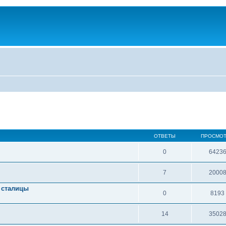
ОТВЕТЫ
ПРОСМО
0
6423
7
2000
 сталицы
0
8193
14
3502