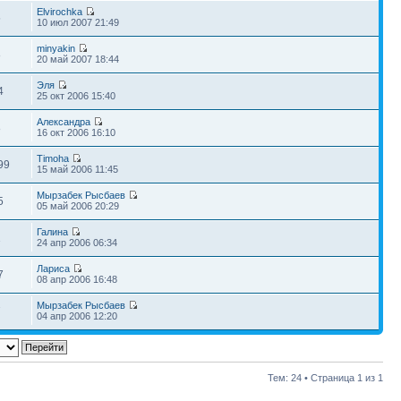
Elvirochka
5
10 июл 2007 21:49
minyakin
8
20 май 2007 18:44
Эля
4
25 окт 2006 15:40
Александра
8
16 окт 2006 16:10
Timoha
99
15 май 2006 11:45
Мырзабек Рысбаев
5
05 май 2006 20:29
Галина
1
24 апр 2006 06:34
Лариса
7
08 апр 2006 16:48
Мырзабек Рысбаев
7
04 апр 2006 12:20
Тем: 24 • Страница
1
из
1