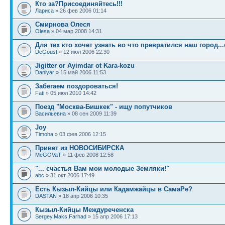
Кто за?Присоединяйтесь!!!
Лариса
» 26 фев 2006 01:14
Смирнова Олеся
Olesa
» 04 мар 2008 14:31
Для тех кто хочет узнать во что превратился наш город...
DeGoust
» 12 июл 2006 22:30
Jigitter or Ayimdar ot Kara-kozu
Daniyar
» 15 май 2006 11:53
Забегаем поздороваться!
Fati
» 05 июл 2010 14:42
Поезд "Москва-Бишкек" - ищу попутчиков
Васильевна
» 08 сен 2009 11:39
Joy
Timoha
» 03 фев 2006 12:15
Привет из НОВОСИБИРСКА
MeGOVaT
» 11 фев 2008 12:58
"... счастья Вам мои молодые Земляки!"
abc
» 31 окт 2006 17:49
Есть Кызыл-Кийцы или Кадамжайцы в СамаРе?
DASTAN
» 18 апр 2006 10:35
Кызыл-Кийцы Междуреченска
Sergey,Maks,Farhad
» 15 апр 2006 17:13