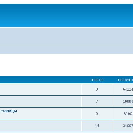
ОТВЕТЫ
ПРОСМО
0
6422
7
1999
 сталицы
0
8190
14
3499