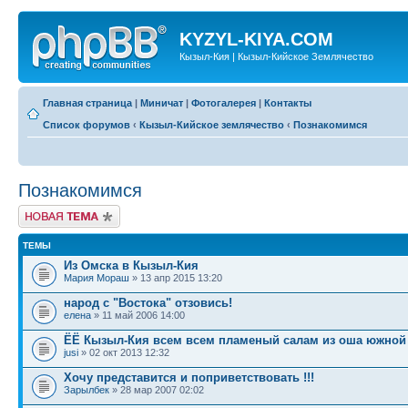
KYZYL-KIYA.COM
Кызыл-Кия | Кызыл-Кийское Землячество
Главная страница
|
Миничат
|
Фотогалерея
|
Контакты
Список форумов
‹
Кызыл-Кийское землячество
‹
Познакомимся
Познакомимся
Новая тема
ТЕМЫ
Из Омска в Кызыл-Кия
Мария Мораш
» 13 апр 2015 13:20
народ с "Востока" отзовись!
елена
» 11 май 2006 14:00
ЁЁ Кызыл-Кия всем всем пламеный салам из оша южной
jusi
» 02 окт 2013 12:32
Хочу представится и поприветствовать !!!
Зарылбек
» 28 мар 2007 02:02