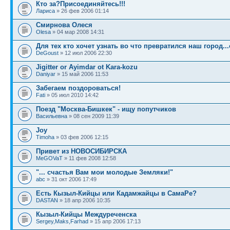
Кто за?Присоединяйтесь!!!
Лариса
» 26 фев 2006 01:14
Смирнова Олеся
Olesa
» 04 мар 2008 14:31
Для тех кто хочет узнать во что превратился наш город...
DeGoust
» 12 июл 2006 22:30
Jigitter or Ayimdar ot Kara-kozu
Daniyar
» 15 май 2006 11:53
Забегаем поздороваться!
Fati
» 05 июл 2010 14:42
Поезд "Москва-Бишкек" - ищу попутчиков
Васильевна
» 08 сен 2009 11:39
Joy
Timoha
» 03 фев 2006 12:15
Привет из НОВОСИБИРСКА
MeGOVaT
» 11 фев 2008 12:58
"... счастья Вам мои молодые Земляки!"
abc
» 31 окт 2006 17:49
Есть Кызыл-Кийцы или Кадамжайцы в СамаРе?
DASTAN
» 18 апр 2006 10:35
Кызыл-Кийцы Междуреченска
Sergey,Maks,Farhad
» 15 апр 2006 17:13