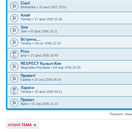
Ciao!
Elvirochka
» 10 июл 2007 18:51
Алай
Timoha
» 27 фев 2006 01:46
Эля
Эля
» 03 фев 2006 18:11
Встреча....
Timoha
» 08 окт 2006 22:33
Prox
prox
» 27 фев 2006 10:49
RESPECT Кызыл-Кия
Мырзабек Рысбаев
» 03 мар 2006 20:39
Привет!
Галина
» 24 апр 2006 06:34
Ларисе
Timoha
» 26 фев 2006 00:21
Привет
Кыяз
» 01 апр 2006 11:23
Показать темы
Новая тема