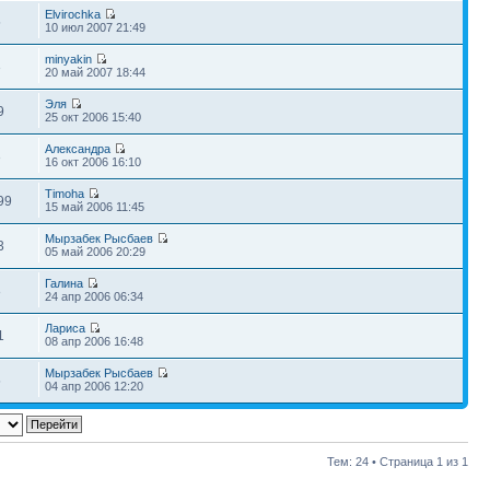
Elvirochka
5
10 июл 2007 21:49
minyakin
3
20 май 2007 18:44
Эля
9
25 окт 2006 15:40
Александра
3
16 окт 2006 16:10
Timoha
99
15 май 2006 11:45
Мырзабек Рысбаев
3
05 май 2006 20:29
Галина
8
24 апр 2006 06:34
Лариса
1
08 апр 2006 16:48
Мырзабек Рысбаев
5
04 апр 2006 12:20
Тем: 24 • Страница
1
из
1