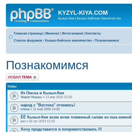
KYZYL-KIYA.COM
Кызыл-Кия | Кызыл-Кийское Землячество
Главная страница
|
Миничат
|
Фотогалерея
|
Контакты
Список форумов
‹
Кызыл-Кийское землячество
‹
Познакомимся
Познакомимся
Новая тема
ТЕМЫ
Из Омска в Кызыл-Кия
Мария Мораш
» 13 апр 2015 13:20
народ с "Востока" отзовись!
елена
» 11 май 2006 14:00
ЁЁ Кызыл-Кия всем всем пламеный салам из оша южной
jusi
» 02 окт 2013 12:32
Хочу представится и поприветствовать !!!