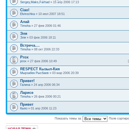
Sergey,Maks,Farhad
» 15 апр 2006 17:13
Ciao!
Elvirochka
» 10 июл 2007 18:51
Алай
Timoha
» 27 фев 2006 01:46
Эля
Эля
» 03 фев 2006 18:11
Встреча....
Timoha
» 08 окт 2006 22:33
Prox
prox
» 27 фев 2006 10:49
RESPECT Кызыл-Кия
Мырзабек Рысбаев
» 03 мар 2006 20:39
Привет!
Галина
» 24 апр 2006 06:34
Ларисе
Timoha
» 26 фев 2006 00:21
Привет
Кыяз
» 01 апр 2006 11:23
Показать темы за:
Поле сортир
Новая тема