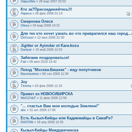
Зарылбек
» 28 мар 2007 02:02
Кто за?Присоединяйтесь!!!
Лариса
» 26 фев 2006 01:14
Смирнова Олеся
Olesa
» 04 мар 2008 14:31
Для тех кто хочет узнать во что превратился наш город...
DeGoust
» 12 июл 2006 22:30
Jigitter or Ayimdar ot Kara-kozu
Daniyar
» 15 май 2006 11:53
Забегаем поздороваться!
Fati
» 05 июл 2010 14:42
Поезд "Москва-Бишкек" - ищу попутчиков
Васильевна
» 08 сен 2009 11:39
Joy
Timoha
» 03 фев 2006 12:15
Привет из НОВОСИБИРСКА
MeGOVaT
» 11 фев 2008 12:58
"... счастья Вам мои молодые Земляки!"
abc
» 31 окт 2006 17:49
Есть Кызыл-Кийцы или Кадамжайцы в СамаРе?
DASTAN
» 18 апр 2006 10:35
Кызыл-Кийцы Междуреченска