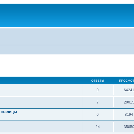
ОТВЕТЫ
ПРОСМО
0
6424
7
2001
 сталицы
0
8194
14
3505