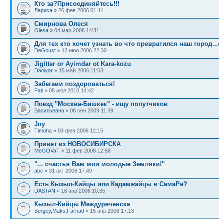
Кто за?Присоединяйтесь!!!
Лариса
» 26 фев 2006 01:14
Смирнова Олеся
Olesa
» 04 мар 2008 14:31
Для тех кто хочет узнать во что превратился наш город...
DeGoust
» 12 июл 2006 22:30
Jigitter or Ayimdar ot Kara-kozu
Daniyar
» 15 май 2006 11:53
Забегаем поздороваться!
Fati
» 05 июл 2010 14:42
Поезд "Москва-Бишкек" - ищу попутчиков
Васильевна
» 08 сен 2009 11:39
Joy
Timoha
» 03 фев 2006 12:15
Привет из НОВОСИБИРСКА
MeGOVaT
» 11 фев 2008 12:58
"... счастья Вам мои молодые Земляки!"
abc
» 31 окт 2006 17:49
Есть Кызыл-Кийцы или Кадамжайцы в СамаРе?
DASTAN
» 18 апр 2006 10:35
Кызыл-Кийцы Междуреченска
Sergey,Maks,Farhad
» 15 апр 2006 17:13