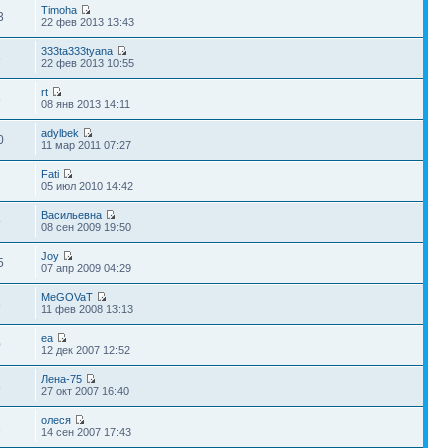
Timoha
3
22 фев 2013 13:43
333ta333tyana
6
22 фев 2013 10:55
rt
8
08 янв 2013 14:11
adylbek
0
11 мар 2011 07:27
Fati
05 июл 2010 14:42
Васильевна
9
08 сен 2009 19:50
Joy
5
07 апр 2009 04:29
MeGOVaT
8
11 фев 2008 13:13
ea
0
12 дек 2007 12:52
Лена-75
8
27 окт 2007 16:40
олеся
1
14 сен 2007 17:43