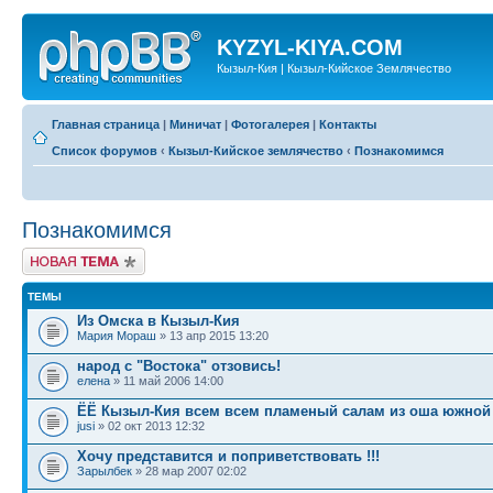
KYZYL-KIYA.COM
Кызыл-Кия | Кызыл-Кийское Землячество
Главная страница
|
Миничат
|
Фотогалерея
|
Контакты
Список форумов
‹
Кызыл-Кийское землячество
‹
Познакомимся
Познакомимся
Новая тема
ТЕМЫ
Из Омска в Кызыл-Кия
Мария Мораш
» 13 апр 2015 13:20
народ с "Востока" отзовись!
елена
» 11 май 2006 14:00
ЁЁ Кызыл-Кия всем всем пламеный салам из оша южной
jusi
» 02 окт 2013 12:32
Хочу представится и поприветствовать !!!
Зарылбек
» 28 мар 2007 02:02