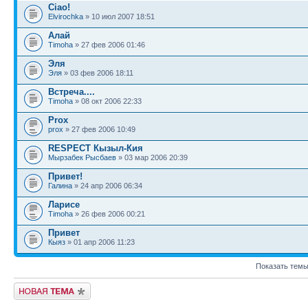
Ciao!
Elvirochka
» 10 июл 2007 18:51
Алай
Timoha
» 27 фев 2006 01:46
Эля
Эля
» 03 фев 2006 18:11
Встреча....
Timoha
» 08 окт 2006 22:33
Prox
prox
» 27 фев 2006 10:49
RESPECT Кызыл-Кия
Мырзабек Рысбаев
» 03 мар 2006 20:39
Привет!
Галина
» 24 апр 2006 06:34
Ларисе
Timoha
» 26 фев 2006 00:21
Привет
Кыяз
» 01 апр 2006 11:23
Показать темы
Новая тема