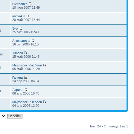
Elvirochka
7
10 июл 2007 21:49
minyakin
3
20 май 2007 18:44
Эля
6
25 окт 2006 15:40
Александра
5
16 окт 2006 16:10
Timoha
39
15 май 2006 11:45
Мырзабек Рысбаев
8
05 май 2006 20:29
Галина
5
24 апр 2006 06:34
Лариса
2
08 апр 2006 16:48
Мырзабек Рысбаев
8
04 апр 2006 12:20
Тем: 24 • Страница
1
из
1