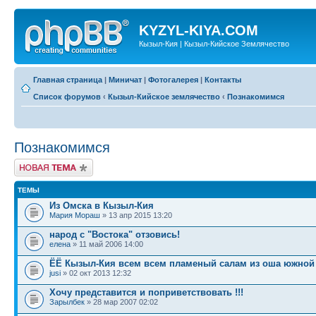
KYZYL-KIYA.COM
Кызыл-Кия | Кызыл-Кийское Землячество
Главная страница
|
Миничат
|
Фотогалерея
|
Контакты
Список форумов
‹
Кызыл-Кийское землячество
‹
Познакомимся
Познакомимся
Новая тема
ТЕМЫ
Из Омска в Кызыл-Кия
Мария Мораш
» 13 апр 2015 13:20
народ с "Востока" отзовись!
елена
» 11 май 2006 14:00
ЁЁ Кызыл-Кия всем всем пламеный салам из оша южной
jusi
» 02 окт 2013 12:32
Хочу представится и поприветствовать !!!
Зарылбек
» 28 мар 2007 02:02