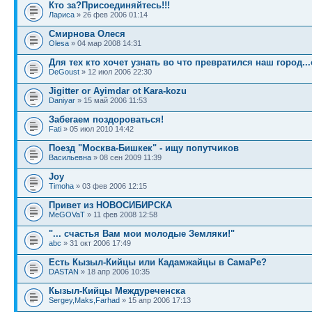
Кто за?Присоединяйтесь!!!
Лариса
» 26 фев 2006 01:14
Смирнова Олеся
Olesa
» 04 мар 2008 14:31
Для тех кто хочет узнать во что превратился наш город...
DeGoust
» 12 июл 2006 22:30
Jigitter or Ayimdar ot Kara-kozu
Daniyar
» 15 май 2006 11:53
Забегаем поздороваться!
Fati
» 05 июл 2010 14:42
Поезд "Москва-Бишкек" - ищу попутчиков
Васильевна
» 08 сен 2009 11:39
Joy
Timoha
» 03 фев 2006 12:15
Привет из НОВОСИБИРСКА
MeGOVaT
» 11 фев 2008 12:58
"... счастья Вам мои молодые Земляки!"
abc
» 31 окт 2006 17:49
Есть Кызыл-Кийцы или Кадамжайцы в СамаРе?
DASTAN
» 18 апр 2006 10:35
Кызыл-Кийцы Междуреченска
Sergey,Maks,Farhad
» 15 апр 2006 17:13