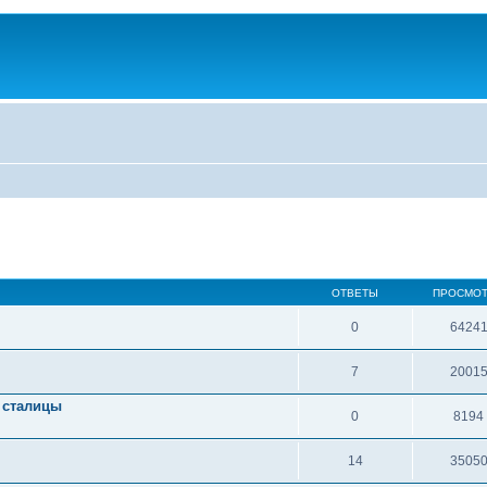
ОТВЕТЫ
ПРОСМО
0
6424
7
2001
 сталицы
0
8194
14
3505