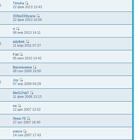
Timoha
5
22 фев 2013 13:43
333ta333tyana
6
22 фев 2013 10:55
rt
8
08 янв 2013 14:11
adylbek
0
11 мар 2011 07:27
Fati
05 июл 2010 14:42
Васильевна
9
08 сен 2009 19:50
Joy
6
07 апр 2009 04:29
MeGOVaT
8
11 фев 2008 13:13
ea
0
12 дек 2007 12:52
Лена-75
8
27 окт 2007 16:40
олеся
1
14 сен 2007 17:43