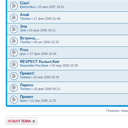
Ciao!
Elvirochka
» 10 июл 2007 18:51
Алай
Timoha
» 27 фев 2006 01:46
Эля
Эля
» 03 фев 2006 18:11
Встреча....
Timoha
» 08 окт 2006 22:33
Prox
prox
» 27 фев 2006 10:49
RESPECT Кызыл-Кия
Мырзабек Рысбаев
» 03 мар 2006 20:39
Привет!
Галина
» 24 апр 2006 06:34
Ларисе
Timoha
» 26 фев 2006 00:21
Привет
Кыяз
» 01 апр 2006 11:23
Показать темы
Новая тема