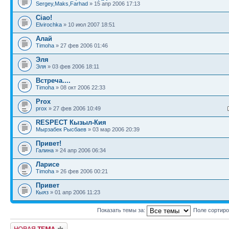
Sergey,Maks,Farhad
» 15 апр 2006 17:13
Ciao!
Elvirochka
» 10 июл 2007 18:51
Алай
Timoha
» 27 фев 2006 01:46
Эля
Эля
» 03 фев 2006 18:11
Встреча....
Timoha
» 08 окт 2006 22:33
Prox
prox
» 27 фев 2006 10:49
RESPECT Кызыл-Кия
Мырзабек Рысбаев
» 03 мар 2006 20:39
Привет!
Галина
» 24 апр 2006 06:34
Ларисе
Timoha
» 26 фев 2006 00:21
Привет
Кыяз
» 01 апр 2006 11:23
Показать темы за:
Поле сортир
Новая тема