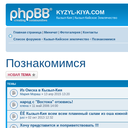
KYZYL-KIYA.COM
Кызыл-Кия | Кызыл-Кийское Землячество
Главная страница
|
Миничат
|
Фотогалерея
|
Контакты
Список форумов
‹
Кызыл-Кийское землячество
‹
Познакомимся
Познакомимся
Новая тема
ТЕМЫ
Из Омска в Кызыл-Кия
Мария Мораш
» 13 апр 2015 13:20
народ с "Востока" отзовись!
елена
» 11 май 2006 14:00
ЁЁ Кызыл-Кия всем всем пламеный салам из оша южной
jusi
» 02 окт 2013 12:32
Хочу представится и поприветствовать !!!