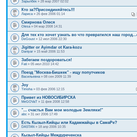
Зарылбек
» 28 мар 2007 02:02
Кто за?Присоединяйтесь!!!
Лариса
» 26 фев 2006 01:14
Смирнова Олеся
Olesa
» 04 мар 2008 14:31
Для тех кто хочет узнать во что превратился наш город...
DeGoust
» 12 июл 2006 22:30
Jigitter or Ayimdar ot Kara-kozu
Daniyar
» 15 май 2006 11:53
Забегаем поздороваться!
Fati
» 05 июл 2010 14:42
Поезд "Москва-Бишкек" - ищу попутчиков
Васильевна
» 08 сен 2009 11:39
Joy
Timoha
» 03 фев 2006 12:15
Привет из НОВОСИБИРСКА
MeGOVaT
» 11 фев 2008 12:58
"... счастья Вам мои молодые Земляки!"
abc
» 31 окт 2006 17:49
Есть Кызыл-Кийцы или Кадамжайцы в СамаРе?
DASTAN
» 18 апр 2006 10:35
Кызыл-Кийцы Междуреченска