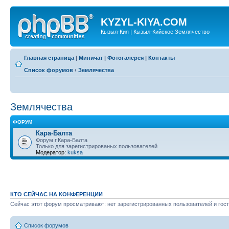
KYZYL-KIYA.COM
Кызыл-Кия | Кызыл-Кийское Землячество
Главная страница
|
Миничат
|
Фотогалерея
|
Контакты
Список форумов
‹
Землячества
Землячества
ФОРУМ
Кара-Балта
Форум г.Кара-Балта
Только для зарегистрированых пользователей
Модератор:
kuksa
КТО СЕЙЧАС НА КОНФЕРЕНЦИИ
Сейчас этот форум просматривают: нет зарегистрированных пользователей и гост
Список форумов