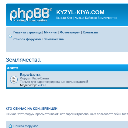
KYZYL-KIYA.COM
Кызыл-Кия | Кызыл-Кийское Землячество
Главная страница
|
Миничат
|
Фотогалерея
|
Контакты
Список форумов
‹
Землячества
Землячества
ФОРУМ
Кара-Балта
Форум г.Кара-Балта
Только для зарегистрированых пользователей
Модератор:
kuksa
КТО СЕЙЧАС НА КОНФЕРЕНЦИИ
Сейчас этот форум просматривают: нет зарегистрированных пользователей и гост
Список форумов