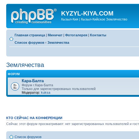
KYZYL-KIYA.COM
Кызыл-Кия | Кызыл-Кийское Землячество
Главная страница
|
Миничат
|
Фотогалерея
|
Контакты
Список форумов
‹
Землячества
Землячества
ФОРУМ
Кара-Балта
Форум г.Кара-Балта
Только для зарегистрированых пользователей
Модератор:
kuksa
КТО СЕЙЧАС НА КОНФЕРЕНЦИИ
Сейчас этот форум просматривают: нет зарегистрированных пользователей и гост
Список форумов