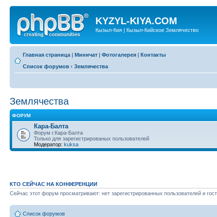
KYZYL-KIYA.COM
Кызыл-Кия | Кызыл-Кийское Землячество
Главная страница
|
Миничат
|
Фотогалерея
|
Контакты
Список форумов
‹
Землячества
Землячества
ФОРУМ
Кара-Балта
Форум г.Кара-Балта
Только для зарегистрированых пользователей
Модератор:
kuksa
КТО СЕЙЧАС НА КОНФЕРЕНЦИИ
Сейчас этот форум просматривают: нет зарегистрированных пользователей и гост
Список форумов