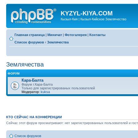
KYZYL-KIYA.COM
Кызыл-Кия | Кызыл-Кийское Землячество
Главная страница
|
Миничат
|
Фотогалерея
|
Контакты
Список форумов
‹
Землячества
Землячества
ФОРУМ
Кара-Балта
Форум г.Кара-Балта
Только для зарегистрированых пользователей
Модератор:
kuksa
КТО СЕЙЧАС НА КОНФЕРЕНЦИИ
Сейчас этот форум просматривают: нет зарегистрированных пользователей и гост
Список форумов