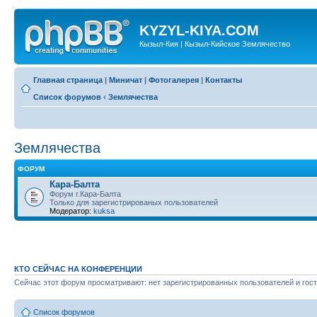
KYZYL-KIYA.COM
Кызыл-Кия | Кызыл-Кийское Землячество
Главная страница
|
Миничат
|
Фотогалерея
|
Контакты
Список форумов
‹
Землячества
Землячества
ФОРУМ
Кара-Балта
Форум г.Кара-Балта
Только для зарегистрированых пользователей
Модератор:
kuksa
КТО СЕЙЧАС НА КОНФЕРЕНЦИИ
Сейчас этот форум просматривают: нет зарегистрированных пользователей и гост
Список форумов