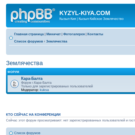
KYZYL-KIYA.COM
Кызыл-Кия | Кызыл-Кийское Землячество
Главная страница
|
Миничат
|
Фотогалерея
|
Контакты
Список форумов
‹
Землячества
Землячества
ФОРУМ
Кара-Балта
Форум г.Кара-Балта
Только для зарегистрированых пользователей
Модератор:
kuksa
КТО СЕЙЧАС НА КОНФЕРЕНЦИИ
Сейчас этот форум просматривают: нет зарегистрированных пользователей и гост
Список форумов