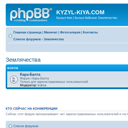
KYZYL-KIYA.COM
Кызыл-Кия | Кызыл-Кийское Землячество
Главная страница
|
Миничат
|
Фотогалерея
|
Контакты
Список форумов
‹
Землячества
Землячества
ФОРУМ
Кара-Балта
Форум г.Кара-Балта
Только для зарегистрированых пользователей
Модератор:
kuksa
КТО СЕЙЧАС НА КОНФЕРЕНЦИИ
Сейчас этот форум просматривают: нет зарегистрированных пользователей и гост
Список форумов