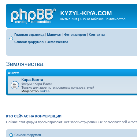
KYZYL-KIYA.COM
Кызыл-Кия | Кызыл-Кийское Землячество
Главная страница
|
Миничат
|
Фотогалерея
|
Контакты
Список форумов
‹
Землячества
Землячества
ФОРУМ
Кара-Балта
Форум г.Кара-Балта
Только для зарегистрированых пользователей
Модератор:
kuksa
КТО СЕЙЧАС НА КОНФЕРЕНЦИИ
Сейчас этот форум просматривают: нет зарегистрированных пользователей и гост
Список форумов