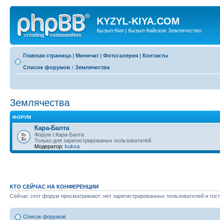
KYZYL-KIYA.COM
Кызыл-Кия | Кызыл-Кийское Землячество
Главная страница
|
Миничат
|
Фотогалерея
|
Контакты
Список форумов
‹
Землячества
Землячества
ФОРУМ
Кара-Балта
Форум г.Кара-Балта
Только для зарегистрированых пользователей
Модератор:
kuksa
КТО СЕЙЧАС НА КОНФЕРЕНЦИИ
Сейчас этот форум просматривают: нет зарегистрированных пользователей и гост
Список форумов