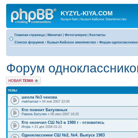
KYZYL-KIYA.COM
Кызыл-Кия | Кызыл-Кийское Землячество
Главная страница
|
Миничат
|
Фотогалерея
|
Контакты
Список форумов
‹
Кызыл-Кийское землячество
‹
Форум одноклассник
Форум однокласснико
Новая тема
ТЕМЫ
школа №3 чехова
makhamad
» 04 янв 2007 22:06
Кто помнит Батулиных
Равиль Батулин
» 06 июл 2007 18:25
Кто окончил СШ №3 в 1980 г - отзовитесь
Игорь
» 21 дек 2006 01:21
Одноклассники СШ №2, №4. Выпуск 1983