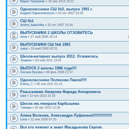
Марат Нуралиев
» 18 апр 2013 18:21
Одноклассники СШ №2, выпуск 1991 г.
Андрей Параскевопуло
» 20 окт 2007 19:20
СШ №1
Andrei_balashiha
» 20 окт 2007 16:06
ВЫПУСКНИКИ 2 ШКОЛЫ ОТЗОВИТЕСЬ
лена
» 27 май 2006 18:14
ВЫПУСКНИКИ СШ №6 1983
серж
» 19 май 2008 02:01
Школа-интернат выпуск 2012. Отзовитесь
Эламан
» 29 май 2011 19:01
ВЫПУСК 2 школы 1986 года!!!!
Оксана Ерхова
» 08 фев 2008 21:57
Одноклассники Полякова Павла!!!!!
Елена_C
» 06 янв 2011 01:13
Разыскиваю Амирова Фарида Аппаровича
vlad
» 13 ноя 2010 15:16
Школа им.генерала Карбышева
Тамара
» 20 авг 2010 12:38
Алена Волкова, Александра Луфанина!!!!!!!!!!!!!!!!!
Lena
» 21 янв 2008 07:25
Все кто помнит и знает Масадыкова Сергея.