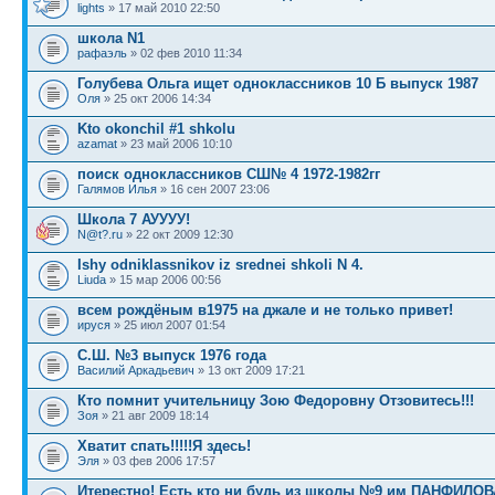
lights
» 17 май 2010 22:50
школа N1
рафаэль
» 02 фев 2010 11:34
Голубева Ольга ищет одноклассников 10 Б выпуск 1987
Оля
» 25 окт 2006 14:34
Kto okonchil #1 shkolu
azamat
» 23 май 2006 10:10
поиск одноклассников СШ№ 4 1972-1982гг
Галямов Илья
» 16 сен 2007 23:06
Школа 7 АУУУУ!
N@t?.ru
» 22 окт 2009 12:30
Ishy odniklassnikov iz srednei shkoli N 4.
Liuda
» 15 мар 2006 00:56
всем рождёным в1975 на джале и не только привет!
ируся
» 25 июл 2007 01:54
С.Ш. №3 выпуск 1976 года
Василий Аркадьевич
» 13 окт 2009 17:21
Кто помнит учительницу Зою Федоровну Отзовитесь!!!
Зоя
» 21 авг 2009 18:14
Хватит спать!!!!!Я здесь!
Эля
» 03 фев 2006 17:57
Итерестно! Есть кто ни будь из школы №9 им ПАНФИЛО