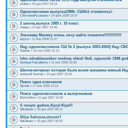
oxana
» 04 дек 2007 10:12
Одноклассники выпуска1988г. СШ№1 отзовитесь!
СветланаРусакова
» 24 фев 2008 19:37
2 школа,выпуск 1985 г. 10 класс
chepa
» 14 авг 2007 14:48
Эльчиеву Малику очень хочу найти помагите!!!!!!!!!!!!!!!
ируся
» 11 янв 2008 21:37
Ищу одноклассников СШ № 2 (выпуск 2003-2004) Ищу СВ
Radmir
» 25 ноя 2006 15:13
Ishu odnaklassnikov sredney shkoli No6, vypusniki 1998 go
Ashirgul Faizullaeva
» 11 ноя 2006 19:58
Школа-интернат которая была возле магазина южный.Ищ
Алексей Зонтов
» 24 дек 2007 19:36
Поиск одна класников
Артем
» 17 янв 2008 13:13
Поиск одноклассников и выпускников
Elvirochka
» 11 дек 2007 16:05
S novym godom,Kyzyl-Kiya!!!
Nikolinaxr
» 30 дек 2007 00:12
Dilya Salixova,otzovis'!
Nikolinaxr
» 30 дек 2007 00:05