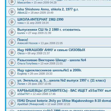
Максатбек
» 15 июл 2009 04:28
Ishu Shishovu Annu, shkola 2, 1977 g.r.
Alibek22
» 18 июл 2009 19:49
ШКОЛА-ИНТЕРНАТ 1982-1990
тома
» 11 апр 2009 19:24
Выпускники СШ № 2 1980 г. отзовитесь
lounev
» 27 мар 2009 21:39
Поиск!
Алексей Носков
» 13 дек 2008 21:05
Ищу НИКАШОВУ АННУ и семью СИЗОВЫХ
Olesa
» 08 апр 2008 21:37
Разыскиваю Викторию Шмидт - школа №4
Ольга Голубева
» 13 ноя 2008 21:01
Ищу одноклассников школы№1 в 2000г.
Evgeniy
» 28 сен 2008 19:33
ул. Энгельса, д. 5....школа №2 выпуск 1997 г. (11 класс)
Лилия
» 28 фев 2007 10:45
КАРБЫШЕВЦЫ (ОТЗАВИТЕСЬ) - ВАС ИЩЕТ aSSaiTNY вып.0
aSSaiTNY
» 12 июл 2008 17:46
ISHU Druzei kotorie Jhily po Ulitse Majakovskogo 8-10 doma
Араббай (Январский)
» 12 май 2008 12:22
одноклассники сш№2 1999 года выпуска откликнитесь