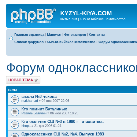
KYZYL-KIYA.COM
Кызыл-Кия | Кызыл-Кийское Землячество
Главная страница
|
Миничат
|
Фотогалерея
|
Контакты
Список форумов
‹
Кызыл-Кийское землячество
‹
Форум одноклассник
Форум однокласснико
Новая тема
ТЕМЫ
школа №3 чехова
makhamad
» 04 янв 2007 22:06
Кто помнит Батулиных
Равиль Батулин
» 06 июл 2007 18:25
Кто окончил СШ №3 в 1980 г - отзовитесь
Игорь
» 21 дек 2006 01:21
Одноклассники СШ №2, №4. Выпуск 1983