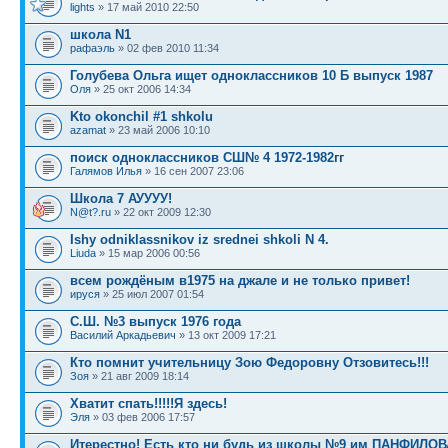
lights
» 17 май 2010 22:50
школа N1
рафаэль
» 02 фев 2010 11:34
Голубева Ольга ищет одноклассников 10 Б выпуск 1987
Оля
» 25 окт 2006 14:34
Kto okonchil #1 shkolu
azamat
» 23 май 2006 10:10
поиск одноклассников СШ№ 4 1972-1982гг
Галямов Илья
» 16 сен 2007 23:06
Школа 7 АУУУУ!
N@t?.ru
» 22 окт 2009 12:30
Ishy odniklassnikov iz srednei shkoli N 4.
Liuda
» 15 мар 2006 00:56
всем рождёным в1975 на джале и не только привет!
ируся
» 25 июл 2007 01:54
С.Ш. №3 выпуск 1976 года
Василий Аркадьевич
» 13 окт 2009 17:21
Кто помнит учительницу Зою Федоровну Отзовитесь!!!
Зоя
» 21 авг 2009 18:14
Хватит спать!!!!!Я здесь!
Эля
» 03 фев 2006 17:57
Итерестно! Есть кто ни будь из школы №9 им ПАНФИЛО