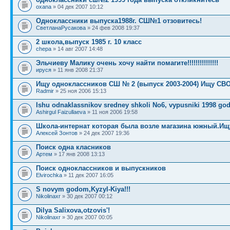
oxana
» 04 дек 2007 10:12
Одноклассники выпуска1988г. СШ№1 отзовитесь!
СветланаРусакова
» 24 фев 2008 19:37
2 школа,выпуск 1985 г. 10 класс
chepa
» 14 авг 2007 14:48
Эльчиеву Малику очень хочу найти помагите!!!!!!!!!!!!!!!
ируся
» 11 янв 2008 21:37
Ищу одноклассников СШ № 2 (выпуск 2003-2004) Ищу СВ
Radmir
» 25 ноя 2006 15:13
Ishu odnaklassnikov sredney shkoli No6, vypusniki 1998 go
Ashirgul Faizullaeva
» 11 ноя 2006 19:58
Школа-интернат которая была возле магазина южный.Ищ
Алексей Зонтов
» 24 дек 2007 19:36
Поиск одна класников
Артем
» 17 янв 2008 13:13
Поиск одноклассников и выпускников
Elvirochka
» 11 дек 2007 16:05
S novym godom,Kyzyl-Kiya!!!
Nikolinaxr
» 30 дек 2007 00:12
Dilya Salixova,otzovis'!
Nikolinaxr
» 30 дек 2007 00:05