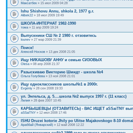
Максатбек
» 15 июл 2009 04:28
Ishu Shishovu Annu, shkola 2, 1977 g.r.
Alibek22
» 18 июл 2009 19:49
ШКОЛА-ИНТЕРНАТ 1982-1990
тома
» 11 апр 2009 19:24
Выпускники СШ № 2 1980 г. отзовитесь
lounev
» 27 мар 2009 21:39
Поиск!
Алексей Носков
» 13 дек 2008 21:05
Ищу НИКАШОВУ АННУ и семью СИЗОВЫХ
Olesa
» 08 апр 2008 21:37
Разыскиваю Викторию Шмидт - школа №4
Ольга Голубева
» 13 ноя 2008 21:01
Ищу одноклассников школы№1 в 2000г.
Evgeniy
» 28 сен 2008 19:33
ул. Энгельса, д. 5....школа №2 выпуск 1997 г. (11 класс)
Лилия
» 28 фев 2007 10:45
КАРБЫШЕВЦЫ (ОТЗАВИТЕСЬ) - ВАС ИЩЕТ aSSaiTNY вып.0
aSSaiTNY
» 12 июл 2008 17:46
ISHU Druzei kotorie Jhily po Ulitse Majakovskogo 8-10 doma
Араббай (Январский)
» 12 май 2008 12:22
одноклассники сш№2 1999 года выпуска откликнитесь