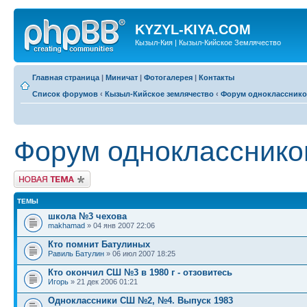
KYZYL-KIYA.COM
Кызыл-Кия | Кызыл-Кийское Землячество
Главная страница
|
Миничат
|
Фотогалерея
|
Контакты
Список форумов
‹
Кызыл-Кийское землячество
‹
Форум одноклассник
Форум однокласснико
Новая тема
ТЕМЫ
школа №3 чехова
makhamad
» 04 янв 2007 22:06
Кто помнит Батулиных
Равиль Батулин
» 06 июл 2007 18:25
Кто окончил СШ №3 в 1980 г - отзовитесь
Игорь
» 21 дек 2006 01:21
Одноклассники СШ №2, №4. Выпуск 1983