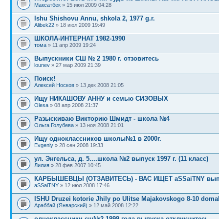
Максатбек
» 15 июл 2009 04:28
Ishu Shishovu Annu, shkola 2, 1977 g.r.
Alibek22
» 18 июл 2009 19:49
ШКОЛА-ИНТЕРНАТ 1982-1990
тома
» 11 апр 2009 19:24
Выпускники СШ № 2 1980 г. отзовитесь
lounev
» 27 мар 2009 21:39
Поиск!
Алексей Носков
» 13 дек 2008 21:05
Ищу НИКАШОВУ АННУ и семью СИЗОВЫХ
Olesa
» 08 апр 2008 21:37
Разыскиваю Викторию Шмидт - школа №4
Ольга Голубева
» 13 ноя 2008 21:01
Ищу одноклассников школы№1 в 2000г.
Evgeniy
» 28 сен 2008 19:33
ул. Энгельса, д. 5....школа №2 выпуск 1997 г. (11 класс)
Лилия
» 28 фев 2007 10:45
КАРБЫШЕВЦЫ (ОТЗАВИТЕСЬ) - ВАС ИЩЕТ aSSaiTNY вып.0
aSSaiTNY
» 12 июл 2008 17:46
ISHU Druzei kotorie Jhily po Ulitse Majakovskogo 8-10 doma
Араббай (Январский)
» 12 май 2008 12:22
одноклассники сш№2 1999 года выпуска откликнитесь