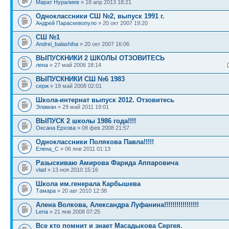
Марат Нуралиев
» 18 апр 2013 18:21
Одноклассники СШ №2, выпуск 1991 г.
Андрей Параскевопуло
» 20 окт 2007 19:20
СШ №1
Andrei_balashiha
» 20 окт 2007 16:06
ВЫПУСКНИКИ 2 ШКОЛЫ ОТЗОВИТЕСЬ
лена
» 27 май 2006 18:14
ВЫПУСКНИКИ СШ №6 1983
серж
» 19 май 2008 02:01
Школа-интернат выпуск 2012. Отзовитесь
Эламан
» 29 май 2011 19:01
ВЫПУСК 2 школы 1986 года!!!!
Оксана Ерхова
» 08 фев 2008 21:57
Одноклассники Полякова Павла!!!!!
Елена_C
» 06 янв 2011 01:13
Разыскиваю Амирова Фарида Аппаровича
vlad
» 13 ноя 2010 15:16
Школа им.генерала Карбышева
Тамара
» 20 авг 2010 12:38
Алена Волкова, Александра Луфанина!!!!!!!!!!!!!!!!!
Lena
» 21 янв 2008 07:25
Все кто помнит и знает Масадыкова Сергея.