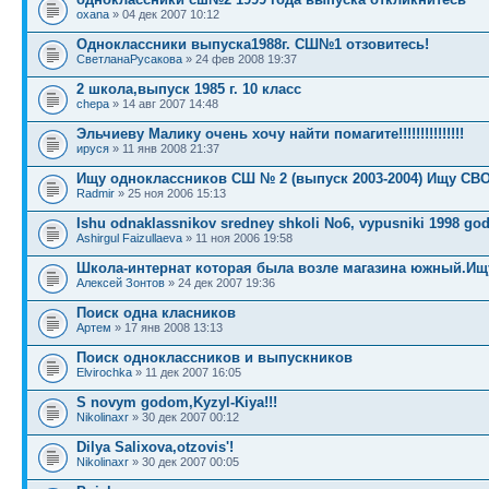
oxana
» 04 дек 2007 10:12
Одноклассники выпуска1988г. СШ№1 отзовитесь!
СветланаРусакова
» 24 фев 2008 19:37
2 школа,выпуск 1985 г. 10 класс
chepa
» 14 авг 2007 14:48
Эльчиеву Малику очень хочу найти помагите!!!!!!!!!!!!!!!
ируся
» 11 янв 2008 21:37
Ищу одноклассников СШ № 2 (выпуск 2003-2004) Ищу СВ
Radmir
» 25 ноя 2006 15:13
Ishu odnaklassnikov sredney shkoli No6, vypusniki 1998 go
Ashirgul Faizullaeva
» 11 ноя 2006 19:58
Школа-интернат которая была возле магазина южный.Ищ
Алексей Зонтов
» 24 дек 2007 19:36
Поиск одна класников
Артем
» 17 янв 2008 13:13
Поиск одноклассников и выпускников
Elvirochka
» 11 дек 2007 16:05
S novym godom,Kyzyl-Kiya!!!
Nikolinaxr
» 30 дек 2007 00:12
Dilya Salixova,otzovis'!
Nikolinaxr
» 30 дек 2007 00:05