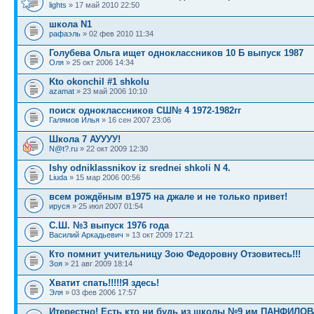
lights
» 17 май 2010 22:50
школа N1
рафаэль
» 02 фев 2010 11:34
Голубева Ольга ищет одноклассников 10 Б выпуск 1987
Оля
» 25 окт 2006 14:34
Kto okonchil #1 shkolu
azamat
» 23 май 2006 10:10
поиск одноклассников СШ№ 4 1972-1982гг
Галямов Илья
» 16 сен 2007 23:06
Школа 7 АУУУУ!
N@t?.ru
» 22 окт 2009 12:30
Ishy odniklassnikov iz srednei shkoli N 4.
Liuda
» 15 мар 2006 00:56
всем рождёным в1975 на джале и не только привет!
ируся
» 25 июл 2007 01:54
С.Ш. №3 выпуск 1976 года
Василий Аркадьевич
» 13 окт 2009 17:21
Кто помнит учительницу Зою Федоровну Отзовитесь!!!
Зоя
» 21 авг 2009 18:14
Хватит спать!!!!!Я здесь!
Эля
» 03 фев 2006 17:57
Итерестно! Есть кто ни будь из школы №9 им ПАНФИЛО