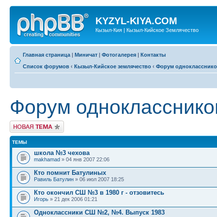
KYZYL-KIYA.COM
Кызыл-Кия | Кызыл-Кийское Землячество
Главная страница
|
Миничат
|
Фотогалерея
|
Контакты
Список форумов
‹
Кызыл-Кийское землячество
‹
Форум одноклассник
Форум однокласснико
Новая тема
ТЕМЫ
школа №3 чехова
makhamad
» 04 янв 2007 22:06
Кто помнит Батулиных
Равиль Батулин
» 06 июл 2007 18:25
Кто окончил СШ №3 в 1980 г - отзовитесь
Игорь
» 21 дек 2006 01:21
Одноклассники СШ №2, №4. Выпуск 1983