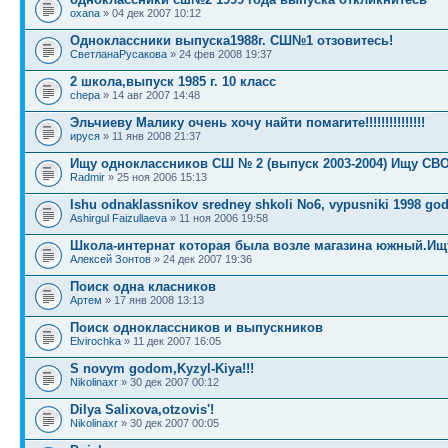
oxana
» 04 дек 2007 10:12
Одноклассники выпуска1988г. СШ№1 отзовитесь!
СветланаРусакова
» 24 фев 2008 19:37
2 школа,выпуск 1985 г. 10 класс
chepa
» 14 авг 2007 14:48
Эльчиеву Малику очень хочу найти помагите!!!!!!!!!!!!!!!
ируся
» 11 янв 2008 21:37
Ищу одноклассников СШ № 2 (выпуск 2003-2004) Ищу СВ
Radmir
» 25 ноя 2006 15:13
Ishu odnaklassnikov sredney shkoli No6, vypusniki 1998 go
Ashirgul Faizullaeva
» 11 ноя 2006 19:58
Школа-интернат которая была возле магазина южный.Ищ
Алексей Зонтов
» 24 дек 2007 19:36
Поиск одна класников
Артем
» 17 янв 2008 13:13
Поиск одноклассников и выпускников
Elvirochka
» 11 дек 2007 16:05
S novym godom,Kyzyl-Kiya!!!
Nikolinaxr
» 30 дек 2007 00:12
Dilya Salixova,otzovis'!
Nikolinaxr
» 30 дек 2007 00:05