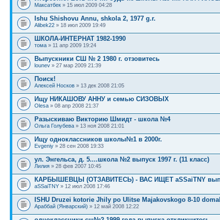
Максатбек
» 15 июл 2009 04:28
Ishu Shishovu Annu, shkola 2, 1977 g.r.
Alibek22
» 18 июл 2009 19:49
ШКОЛА-ИНТЕРНАТ 1982-1990
тома
» 11 апр 2009 19:24
Выпускники СШ № 2 1980 г. отзовитесь
lounev
» 27 мар 2009 21:39
Поиск!
Алексей Носков
» 13 дек 2008 21:05
Ищу НИКАШОВУ АННУ и семью СИЗОВЫХ
Olesa
» 08 апр 2008 21:37
Разыскиваю Викторию Шмидт - школа №4
Ольга Голубева
» 13 ноя 2008 21:01
Ищу одноклассников школы№1 в 2000г.
Evgeniy
» 28 сен 2008 19:33
ул. Энгельса, д. 5....школа №2 выпуск 1997 г. (11 класс)
Лилия
» 28 фев 2007 10:45
КАРБЫШЕВЦЫ (ОТЗАВИТЕСЬ) - ВАС ИЩЕТ aSSaiTNY вып.0
aSSaiTNY
» 12 июл 2008 17:46
ISHU Druzei kotorie Jhily po Ulitse Majakovskogo 8-10 doma
Араббай (Январский)
» 12 май 2008 12:22
одноклассники сш№2 1999 года выпуска откликнитесь