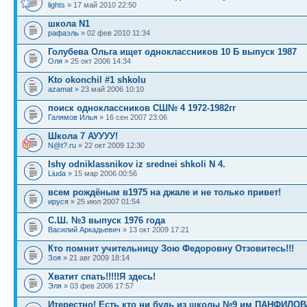
lights
» 17 май 2010 22:50
школа N1
рафаэль
» 02 фев 2010 11:34
Голубева Ольга ищет одноклассников 10 Б выпуск 1987
Оля
» 25 окт 2006 14:34
Kto okonchil #1 shkolu
azamat
» 23 май 2006 10:10
поиск одноклассников СШ№ 4 1972-1982гг
Галямов Илья
» 16 сен 2007 23:06
Школа 7 АУУУУ!
N@t?.ru
» 22 окт 2009 12:30
Ishy odniklassnikov iz srednei shkoli N 4.
Liuda
» 15 мар 2006 00:56
всем рождёным в1975 на джале и не только привет!
ируся
» 25 июл 2007 01:54
С.Ш. №3 выпуск 1976 года
Василий Аркадьевич
» 13 окт 2009 17:21
Кто помнит учительницу Зою Федоровну Отзовитесь!!!
Зоя
» 21 авг 2009 18:14
Хватит спать!!!!!Я здесь!
Эля
» 03 фев 2006 17:57
Итерестно! Есть кто ни будь из школы №9 им ПАНФИЛО