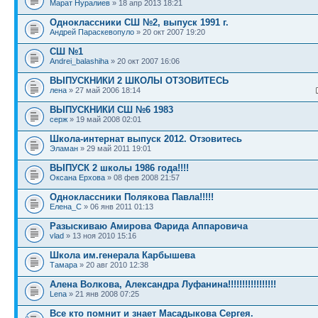
Марат Нуралиев
» 18 апр 2013 18:21
Одноклассники СШ №2, выпуск 1991 г.
Андрей Параскевопуло
» 20 окт 2007 19:20
СШ №1
Andrei_balashiha
» 20 окт 2007 16:06
ВЫПУСКНИКИ 2 ШКОЛЫ ОТЗОВИТЕСЬ
лена
» 27 май 2006 18:14
ВЫПУСКНИКИ СШ №6 1983
серж
» 19 май 2008 02:01
Школа-интернат выпуск 2012. Отзовитесь
Эламан
» 29 май 2011 19:01
ВЫПУСК 2 школы 1986 года!!!!
Оксана Ерхова
» 08 фев 2008 21:57
Одноклассники Полякова Павла!!!!!
Елена_C
» 06 янв 2011 01:13
Разыскиваю Амирова Фарида Аппаровича
vlad
» 13 ноя 2010 15:16
Школа им.генерала Карбышева
Тамара
» 20 авг 2010 12:38
Алена Волкова, Александра Луфанина!!!!!!!!!!!!!!!!!
Lena
» 21 янв 2008 07:25
Все кто помнит и знает Масадыкова Сергея.