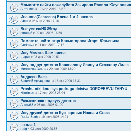
Момогите найти пожалуйста Закирова Равиля Юсуповича
Антонина
» 12 мар 2010 13:57
Иванова(Сергеева) Елена 1 и 4. школа
Aibek
» 05 мар 2010 17:18
Выпуск сшN6 89год
евгений
» 29 сен 2006 16:59
Помогите найти отца Колмогорова Игоря Юрьевича
Gorislava
» 21 янв 2010 17:17
Ищу Мамата Шамшиева
Шарик
» 03 дек 2009 20:51
Ищу подруг детства Конавалову Ирину и Скачкову Лилю
Милютина Ольга
» 20 сен 2009 13:20
Андреев Вася
Василий Аркадьевич
» 13 окт 2009 17:31
Proshu otkliknut'sya podrugu detstva DOROFEEVU TANYU !
Nikolinaxr
» 17 июл 2008 23:04
Разыскиваю подругу детства
Анюта88
» 08 янв 2008 01:20
Ищу друзей детства Кузнецовых Ивана и Стаса
RuslanBoch
» 19 июл 2008 14:21
школа 1
rodg
» 03 июл 2009 20:55