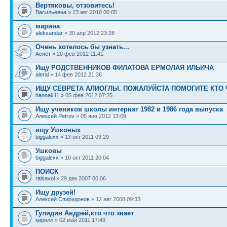
Вертяковы, отзовитесь!
Васильевна
» 23 авг 2010 00:05
марина
aleksandar
» 30 апр 2012 23:28
Очень хотелось бы узнать...
Асиет
» 20 фев 2012 11:41
Ищу РОДСТВЕННИКОВ ФИЛАТОВА ЕРМОЛАЯ ИЛЬИЧА
aleral
» 14 фев 2012 21:36
ИЩУ СЕВРЕТА АЛИОГЛЫ. ПОЖАЛУЙСТА ПОМОГИТЕ КТО 
hannak11
» 05 фев 2012 07:25
Ищу учеников школы интернат 1982 и 1986 года выпуска
Алексей Petrov
» 05 янв 2012 13:09
ищу Ушковых
biggalexx
» 13 окт 2011 09:29
Ушковы
biggalexx
» 10 окт 2011 20:04
ПОИСК
raisavol
» 29 дек 2007 00:06
Ищу друзей!
Алексей Спиридонов
» 12 авг 2008 09:33
Гулидин Андрей,кто что знает
кирилл
» 02 май 2011 17:49