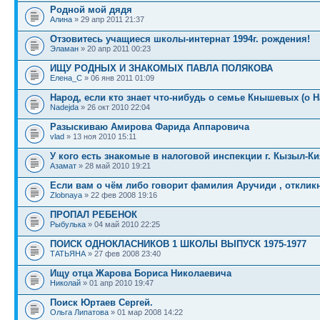
Родной мой дядя
Алина
» 29 апр 2011 21:37
Отзовитесь учащиеся школы-интернат 1994г. рождения!
Эламан
» 20 апр 2011 00:23
ИЩУ РОДНЫХ И ЗНАКОМЫХ ПАВЛА ПОЛЯКОВА
Елена_C
» 06 янв 2011 01:09
Народ, если кто знает что-нибудь о семье Кнышевых (о 
Nadejda
» 26 окт 2010 22:04
Разыскиваю Амирова Фарида Аппаровича
vlad
» 13 ноя 2010 15:11
У кого есть знакомые в налоговой инспекции г. Кызыл-Ки
Азамат
» 28 май 2010 19:21
Если вам о чём либо говорит фамилия Аручиди , откликн
Zlobnaya
» 22 фев 2008 19:16
ПРОПАЛ РЕБЕНОК
Рыбулька
» 04 май 2010 22:25
ПОИСК ОДНОКЛАСНИКОВ 1 ШКОЛЫ ВЫПУСК 1975-1977
TАТЬЯНА
» 27 фев 2008 23:40
Ищу отца Жарова Бориса Николаевича
Николай
» 01 апр 2010 19:47
Поиск Юртаев Сергей.
Ольга Липатова
» 01 мар 2008 14:22