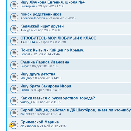
Ищу Жучкова Евгения. школа №4
Викторыч
» 29 дек 2020 17:38
поиск родственников
АлексейЧеботов
» 23 июн 2017 20:25
Кадамжай ищет друзей
Тимур
» 22 апр 2006 20:06
ОТЗОВИТЕCЬ МОЙ ЛЮБИМЫЙ 8 КЛАСС
TАТЬЯНА
» 27 фев 2008 23:38
Поиск Кызыл - Кийцев по Крыму.
Leonid
» 12 ноя 2014 21:44
Сумина Лариса Ивановна
Вигук
» 06 дек 2013 07:02
Ищу друга детства
Ильдар
» 03 сен 2013 14:18
Ищу брата Закирова Игоря.
Эмиль
» 05 фев 2008 14:32
Как связаться с руководством города?
valery_r
» 07 авг 2012 11:05
Сергей Зайцев, работал в ДК Шахтёров, знает ли кто-нибу
nik0930
» 18 сен 2011 17:34
Брилевской Марине
aleksandar
» 21 май 2012 21:37