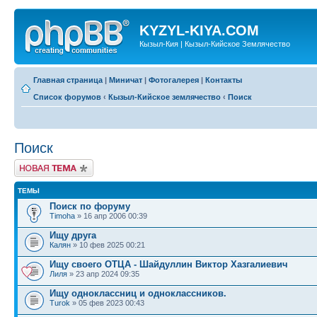
KYZYL-KIYA.COM
Кызыл-Кия | Кызыл-Кийское Землячество
Главная страница
|
Миничат
|
Фотогалерея
|
Контакты
Список форумов
‹
Кызыл-Кийское землячество
‹
Поиск
Поиск
Новая тема
ТЕМЫ
Поиск по форуму
Timoha
» 16 апр 2006 00:39
Ищу друга
Калян
» 10 фев 2025 00:21
Ищу своего ОТЦА - Шайдуллин Виктор Хазгалиевич
Лиля
» 23 апр 2024 09:35
Ищу одноклассниц и одноклассников.
Turok
» 05 фев 2023 00:43