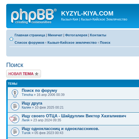
KYZYL-KIYA.COM
Кызыл-Кия | Кызыл-Кийское Землячество
Главная страница
|
Миничат
|
Фотогалерея
|
Контакты
Список форумов
‹
Кызыл-Кийское землячество
‹
Поиск
Поиск
Новая тема
ТЕМЫ
Поиск по форуму
Timoha
» 16 апр 2006 00:39
Ищу друга
Калян
» 10 фев 2025 00:21
Ищу своего ОТЦА - Шайдуллин Виктор Хазгалиевич
Лиля
» 23 апр 2024 09:35
Ищу одноклассниц и одноклассников.
Turok
» 05 фев 2023 00:43