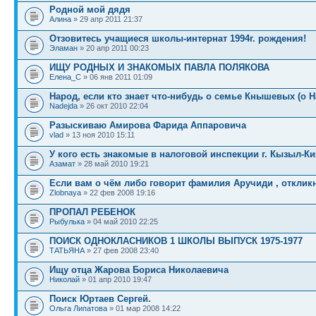
Родной мой дядя
Алина
» 29 апр 2011 21:37
Отзовитесь учащиеся школы-интернат 1994г. рождения!
Эламан
» 20 апр 2011 00:23
ИЩУ РОДНЫХ И ЗНАКОМЫХ ПАВЛА ПОЛЯКОВА
Елена_C
» 06 янв 2011 01:09
Народ, если кто знает что-нибудь о семье Кнышевых (о 
Nadejda
» 26 окт 2010 22:04
Разыскиваю Амирова Фарида Аппаровича
vlad
» 13 ноя 2010 15:11
У кого есть знакомые в налоговой инспекции г. Кызыл-Ки
Азамат
» 28 май 2010 19:21
Если вам о чём либо говорит фамилия Аручиди , откликн
Zlobnaya
» 22 фев 2008 19:16
ПРОПАЛ РЕБЕНОК
Рыбулька
» 04 май 2010 22:25
ПОИСК ОДНОКЛАСНИКОВ 1 ШКОЛЫ ВЫПУСК 1975-1977
TАТЬЯНА
» 27 фев 2008 23:40
Ищу отца Жарова Бориса Николаевича
Николай
» 01 апр 2010 19:47
Поиск Юртаев Сергей.
Ольга Липатова
» 01 мар 2008 14:22