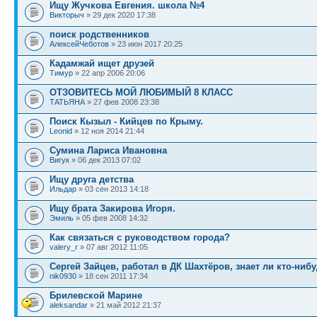
Ищу Жучкова Евгения. школа №4
Викторыч
» 29 дек 2020 17:38
поиск родственников
АлексейЧеботов
» 23 июн 2017 20:25
Кадамжай ищет друзей
Тимур
» 22 апр 2006 20:06
ОТЗОВИТЕCЬ МОЙ ЛЮБИМЫЙ 8 КЛАСС
TАТЬЯНА
» 27 фев 2008 23:38
Поиск Кызыл - Кийцев по Крыму.
Leonid
» 12 ноя 2014 21:44
Сумина Лариса Ивановна
Вигук
» 06 дек 2013 07:02
Ищу друга детства
Ильдар
» 03 сен 2013 14:18
Ищу брата Закирова Игоря.
Эмиль
» 05 фев 2008 14:32
Как связаться с руководством города?
valery_r
» 07 авг 2012 11:05
Сергей Зайцев, работал в ДК Шахтёров, знает ли кто-нибу
nik0930
» 18 сен 2011 17:34
Брилевской Марине
aleksandar
» 21 май 2012 21:37