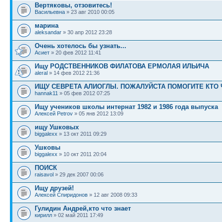
Вертяковы, отзовитесь!
Васильевна
» 23 авг 2010 00:05
марина
aleksandar
» 30 апр 2012 23:28
Очень хотелось бы узнать...
Асиет
» 20 фев 2012 11:41
Ищу РОДСТВЕННИКОВ ФИЛАТОВА ЕРМОЛАЯ ИЛЬИЧА
aleral
» 14 фев 2012 21:36
ИЩУ СЕВРЕТА АЛИОГЛЫ. ПОЖАЛУЙСТА ПОМОГИТЕ КТО 
hannak11
» 05 фев 2012 07:25
Ищу учеников школы интернат 1982 и 1986 года выпуска
Алексей Petrov
» 05 янв 2012 13:09
ищу Ушковых
biggalexx
» 13 окт 2011 09:29
Ушковы
biggalexx
» 10 окт 2011 20:04
ПОИСК
raisavol
» 29 дек 2007 00:06
Ищу друзей!
Алексей Спиридонов
» 12 авг 2008 09:33
Гулидин Андрей,кто что знает
кирилл
» 02 май 2011 17:49